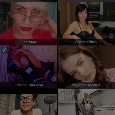
Ghertrude
CrystalXBlack
VictoriaFrderkova
BryannaCrecelius