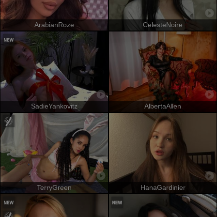
ArabianRoze
CelesteNoire
SadieYankovitz
AlbertaAllen
TerryGreen
HanaGardinier