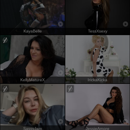
KayaBelle
TessXsexy
KellyMatureX
IrickaKicka
SassyJam
JessieAmore