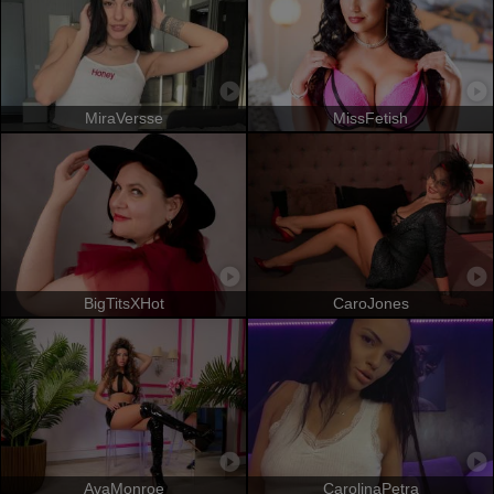
MiraVersse
MissFetish
BigTitsXHot
CaroJones
AvaMonroe
CarolinaPetra