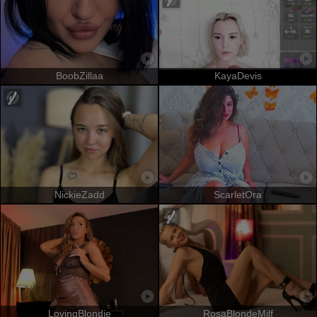
BoobZillaa
KayaDevis
NickieZadd
ScarletOra
LovingBlondie
RosaBlondeMilf