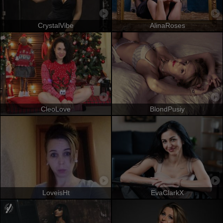
CrystalVibe
AlinaRoses
CleoLove
BlondPusiy
LoveisHt
EvaClarkX