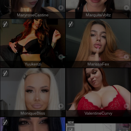
MaryroseCastine
MarquitaVoltz
Yuukenzi
MarissaFex
MoniqueBliss
ValentineCurvy