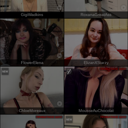
GigiWadkins
RoxanaGreatAss
FlowerElena
ElizanXStarzy
ПРИВАТНОЕ ШОУ
ChloeMoreaux
MousseAuChocolat
ПРИВАТНОЕ ШОУ
ПРИВАТНОЕ ШОУ