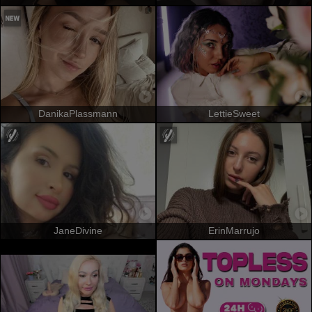
DanikaPlassmann
LettieSweet
JaneDivine
ErinMarrujo