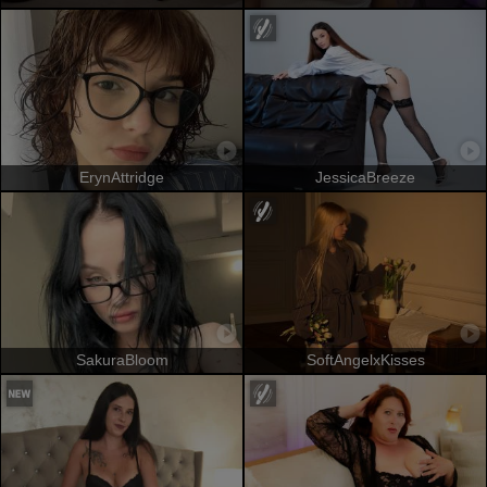
ErynAttridge
JessicaBreeze
SakuraBloom
SoftAngelxKisses