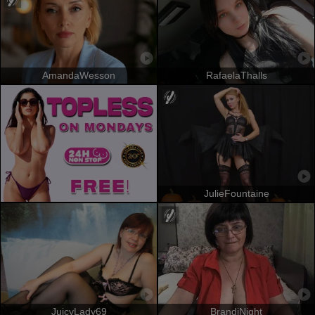
AmandaWesson
RafaelaThalls
JulieFountaine
JuicyLady69
BrandiNight