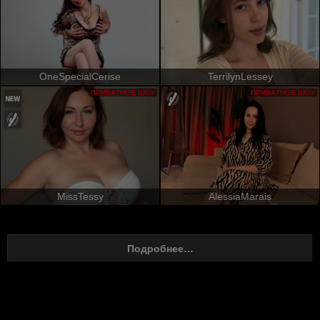
OneSpecialCerise
TerrilynLessey
ПРИВАТНОЕ ШОУ
ПРИВАТНОЕ ШОУ
MissTessy
AlessiaMarais
Подробнее…