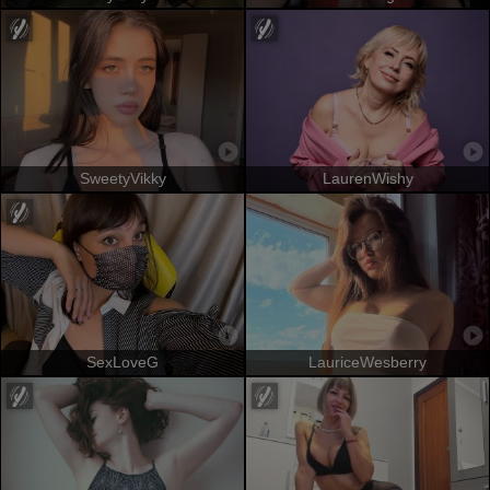
SweetyVikky
LaurenWishy
SexLoveG
LauriceWesberry