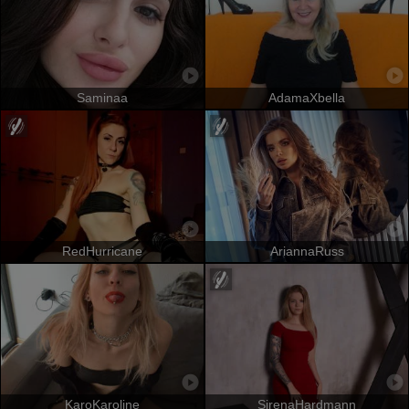
Saminaa
AdamaXbella
RedHurricane
AriannaRuss
KaroKaroline
SirenaHardmann