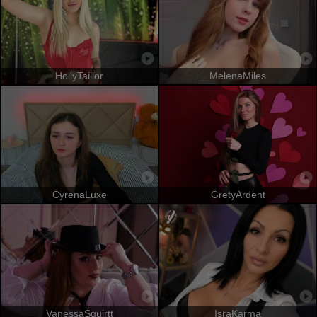
HollyTaillor
MelenaMiles
CyrenaLuxe
GretyArdent
VanessaSquirtt
IsraKarma