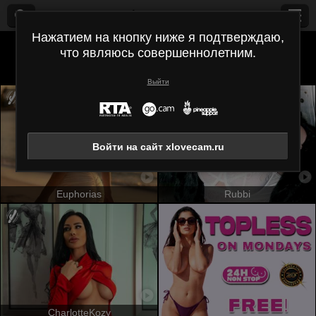
xlovecam.ru
Нажатием на кнопку ниже я подтверждаю,
что являюсь совершеннолетним.
Все (
447
)
Европейского типа
×
Выйти
Войти на сайт xlovecam.ru
Euphorias
Rubbi
CharlotteKozy