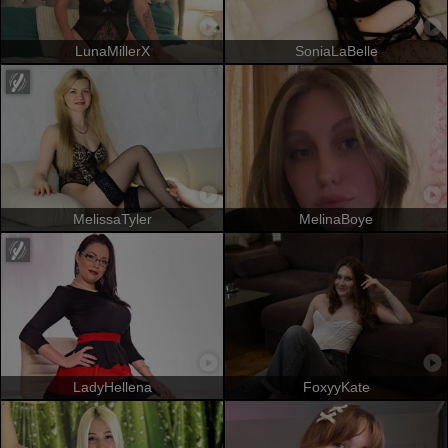
LunaMillerX
SoniaLaBelle
MelissaTyler
MelinaBoye
LadyHellena
FoxyyKate