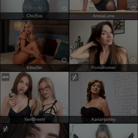
ChicEva
AnisiaLuna
EllsaSin
PortiaKomer
YaelBreehl
KarlaHartley