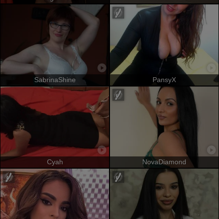
SabrinaShine
PansyX
Cyah
NovaDiamond