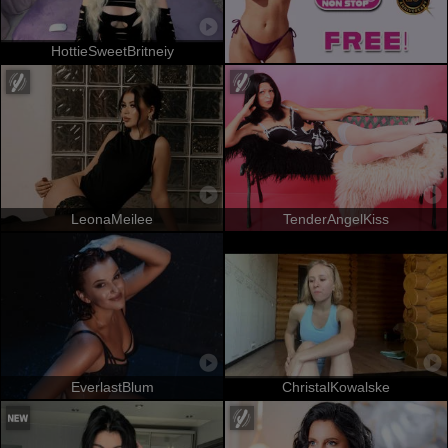
HottieSweetBritneiy
LeonaMeilee
TenderAngelKiss
EverlastBlum
ChristalKowalske