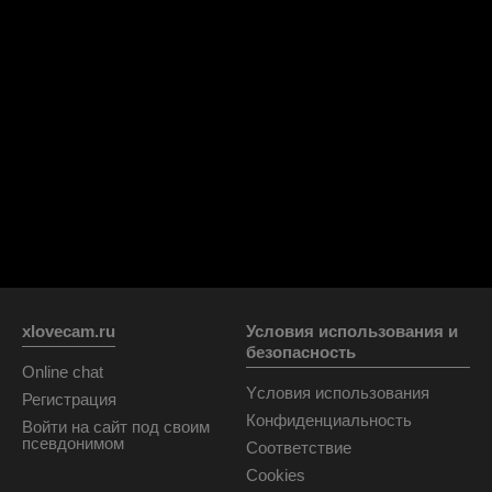
xlovecam.ru
Условия использования и
безопасность
Online chat
Yсловия использования
Регистрация
Конфиденциальность
Войти на сайт под своим
псевдонимом
Соответствие
Cookies