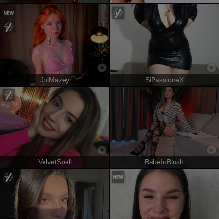
JoiMazey
SiPassioneX
VelvetSpell
BabeInBlush